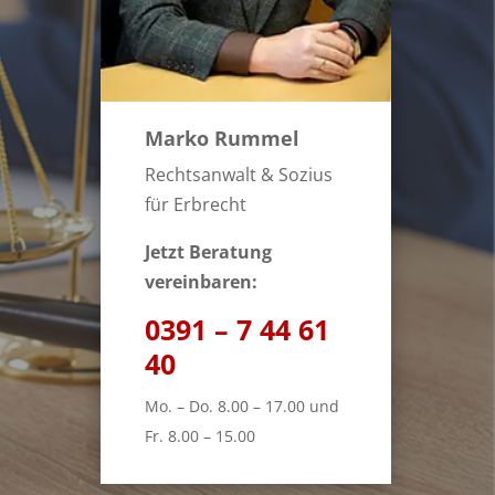
Marko Rummel
Rechtsanwalt & Sozius
für Erbrecht
Jetzt Beratung
vereinbaren:
0391 – 7 44 61
40
Mo. – Do. 8.00 – 17.00 und
Fr. 8.00 – 15.00