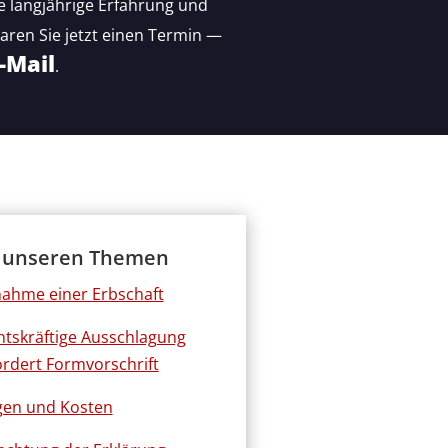
 langjährige Erfahrung und
ren Sie jetzt einen Termin —
-Mail
.
 unseren Themen
ahme einer Erbschaft
htskräftige Ausschlagung
ordert Formvorschrift
gen und Kosten