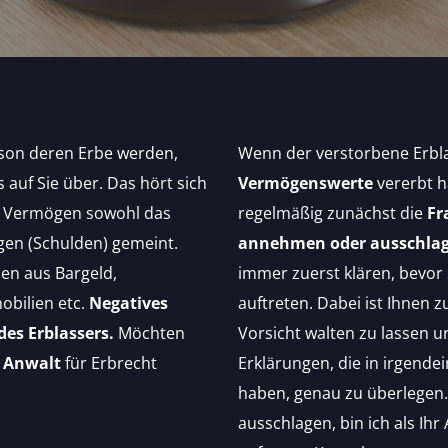
son deren Erbe werden,
Wenn der verstorbene Erbl
auf Sie über. Das hört sich
Vermögenswerte
vererbt ha
mit Vermögen sowohl das
regelmäßig zunächst die
Fr
gen (Schulden) gemeint.
annehmen oder ausschla
en aus Bargeld,
immer zuerst klären, bevor 
bilien etc.
Negatives
auftreten. Dabei ist Ihnen
es Erblassers.
Möchten
Vorsicht walten zu lassen 
n
Anwalt
für Erbrecht
Erklärungen, die in irgende
haben, genau zu überlegen.
ausschlagen, bin ich als Ihr