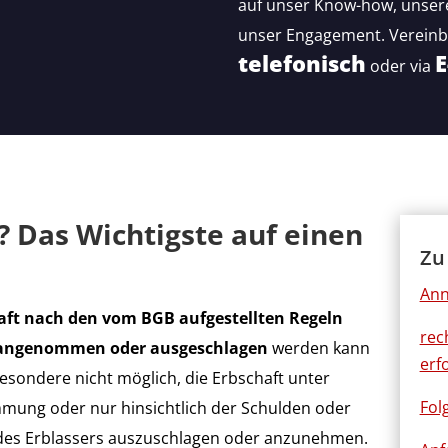
auf unser Know-how, unsere
unser Engagement. Vereinba
telefonisch
E
oder via
? Das Wichtigste auf einen
Zu
Ann
aft nach den vom BGB aufgestellten Regeln
rec
 angenommen oder ausgeschlagen
werden kann
erf
sbesondere nicht möglich, die Erbschaft unter
Fol
mmung oder nur hinsichtlich der Schulden oder
n des Erblassers auszuschlagen oder anzunehmen.