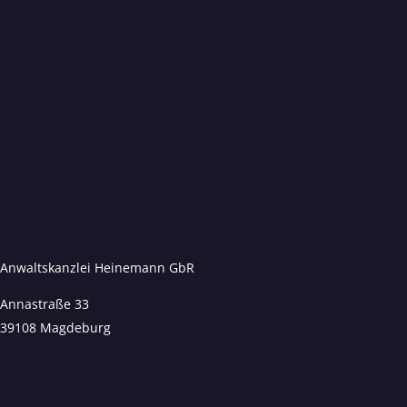
Anwaltskanzlei Heinemann GbR
Annastraße 33
39108 Magdeburg
Kundenbewertungen und Erfahrungen zu
Anwaltskanzlei Heinemann & Rummel GbR