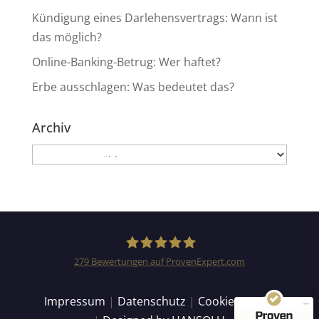
Kündigung eines Darlehensvertrags: Wann ist
das möglich?
Online-Banking-Betrug: Wer haftet?
Erbe ausschlagen: Was bedeutet das?
Archiv
Archiv
Kundenbewertungen und Erfahrungen zu
Anwaltskanzlei Heinemann & Rummel GbR
SEHR GUT
99%
Empfehlungen auf
279
Bewertungen auf ProvenExpert.com
ProvenExpert.com
4,94 / 5,00
Anwaltskanzlei Heinemann
Impressum
|
Datenschutz
|
Cookie Details
155
124