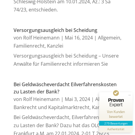
Schleswig-Holstein am 10.01.2024, Az.: 3 Sa
74/23, entschieden.
Versorgungsausgleich bei Scheidung
von
Rolf Heinemann
|
Mai 16, 2024
|
Allgemein
,
Familienrecht
,
Kanzlei
Kundenbewertungen und Erfahrungen zu
Versorgungsausgleich bei Scheidung – Unsere
Anwaltskanzlei Heinemann & Rummel GbR
Anwälte für Familienrecht informieren Sie
SEHR GUT
99%
Empfehlungen auf
ProvenExpert.com
4,94 / 5,00
Bei Geldwäscheverdacht Eilverfahrenskosten
zu Lasten der Bank?
155
124
von
Rolf Heinemann
|
Mai 3, 2024
|
Allgemein
,
Bewertungen auf
Bewertungen von 1
Bankrecht und Kapitalmarktrecht
,
Kanzlei
ProvenExpert.com
anderen Quelle
Von Kunden
bewertet
Bei Geldwäscheverdacht, Eilverfahrenskosten
Blick aufs ProvenExpert-Profil werfen
279 Bewertungen
zu Lasten der Bank? Dazu hat das OLG
Authentizität
13.6.2026
Frankfurt a.M. am 22.01.2024, 2-01 T 26/23,