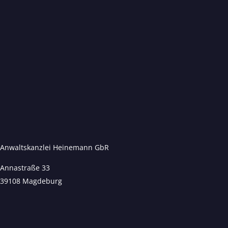
Anwaltskanzlei Heinemann GbR
Annastraße 33
39108 Magdeburg
Kundenbewertungen und Erfahrungen zu
Anwaltskanzlei Heinemann & Rummel GbR