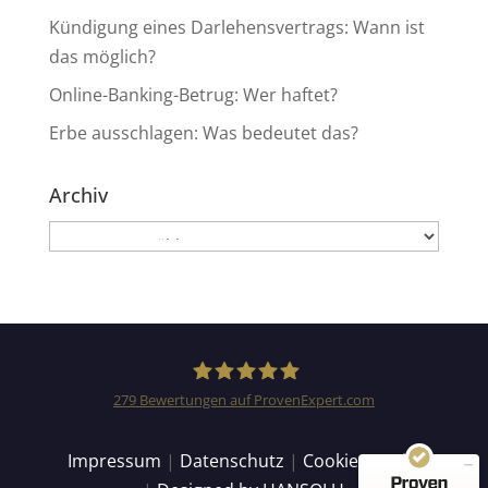
Kündigung eines Darlehensvertrags: Wann ist
das möglich?
Online-Banking-Betrug: Wer haftet?
Erbe ausschlagen: Was bedeutet das?
Archiv
Archiv
Kundenbewertungen und Erfahrungen zu
Anwaltskanzlei Heinemann & Rummel GbR
SEHR GUT
99%
Empfehlungen auf
279
Bewertungen auf ProvenExpert.com
ProvenExpert.com
4,94 / 5,00
Anwaltskanzlei Heinemann
Impressum
|
Datenschutz
|
Cookie Details
155
124