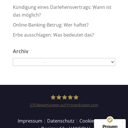
Kündigung eines Darlehensvertrags: Wann ist
das möglich?
Online-Banking-Betrug: Wer haftet?
Erbe ausschlagen: Was bedeutet das?
Archiv
Archiv
Kundenbewertungen und Erfahrungen zu
Anwaltskanzlei Heinemann & Rummel GbR
SEHR GUT
99%
Empfehlungen auf
279
Bewertungen auf ProvenExpert.com
ProvenExpert.com
4,94 / 5,00
Anwaltskanzlei Heinemann
Impressum
|
Datenschutz
|
Cookie Details
155
124