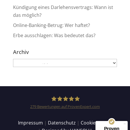
Kündigung eines Darlehensvertrags: Wann ist
das möglich?
Online-Banking-Betrug: Wer haftet?
Erbe ausschlagen: Was bedeutet das?
Archiv
Archiv
Kundenbewertungen und Erfahrungen zu
Anwaltskanzlei Heinemann & Rummel GbR
SEHR GUT
99%
Empfehlungen auf
279
Bewertungen auf ProvenExpert.com
ProvenExpert.com
4,94 / 5,00
Anwaltskanzlei Heinemann
Impressum
|
Datenschutz
|
Cookie Details
155
124