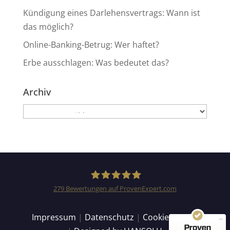
Kündigung eines Darlehensvertrags: Wann ist
das möglich?
Online-Banking-Betrug: Wer haftet?
Erbe ausschlagen: Was bedeutet das?
Archiv
Archiv
Kundenbewertungen und Erfahrungen zu
Anwaltskanzlei Heinemann & Rummel GbR
SEHR GUT
99%
Empfehlungen auf
279
Bewertungen auf ProvenExpert.com
ProvenExpert.com
4,94 / 5,00
Anwaltskanzlei Heinemann
Impressum
|
Datenschutz
|
Cookie Details
155
124