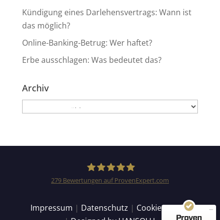
Kündigung eines Darlehensvertrags: Wann ist
das möglich?
Online-Banking-Betrug: Wer haftet?
Erbe ausschlagen: Was bedeutet das?
Archiv
Archiv
Kundenbewertungen und Erfahrungen zu
Anwaltskanzlei Heinemann & Rummel GbR
SEHR GUT
99%
Empfehlungen auf
279
Bewertungen auf ProvenExpert.com
ProvenExpert.com
4,94 / 5,00
Anwaltskanzlei Heinemann
Impressum
|
Datenschutz
|
Cookie Details
155
124