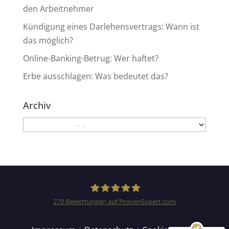
den Arbeitnehmer
Kündigung eines Darlehensvertrags: Wann ist
das möglich?
Online-Banking-Betrug: Wer haftet?
Erbe ausschlagen: Was bedeutet das?
Archiv
Archiv
Kundenbewertungen und Erfahrungen zu
Anwaltskanzlei Heinemann & Rummel GbR
SEHR GUT
99%
Empfehlungen auf
279
Bewertungen auf ProvenExpert.com
ProvenExpert.com
4,94 / 5,00
Anwaltskanzlei Heinemann