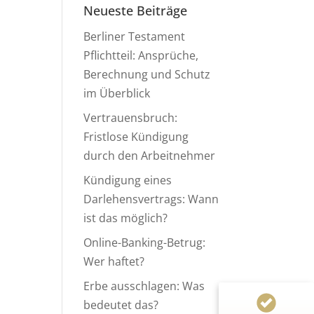
Neueste Beiträge
Berliner Testament
Pflichtteil: Ansprüche,
Berechnung und Schutz
im Überblick
Vertrauensbruch:
Fristlose Kündigung
durch den Arbeitnehmer
Kundenbewertungen und Erfahrungen zu
Anwaltskanzlei Heinemann & Rummel GbR
Kündigung eines
Darlehensvertrags: Wann
99%
SEHR GUT
ist das möglich?
Empfehlungen auf
ProvenExpert.com
4,94 / 5,00
Online-Banking-Betrug:
Wer haftet?
124
155
Erbe ausschlagen: Was
Bewertungen von 1
Bewertungen auf
bedeutet das?
anderen Quelle
ProvenExpert.com