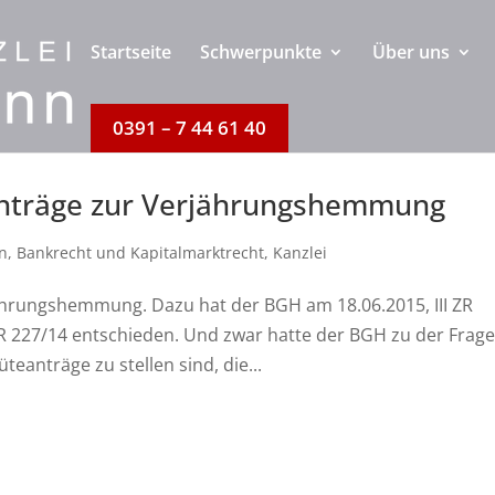
Startseite
Schwerpunkte
Über uns
0391 – 7 44 61 40
nträge zur Verjährungshemmung
n
,
Bankrecht und Kapitalmarktrecht
,
Kanzlei
hrungshemmung. Dazu hat der BGH am 18.06.2015, III ZR
II ZR 227/14 entschieden. Und zwar hatte der BGH zu der Frag
eanträge zu stellen sind, die...