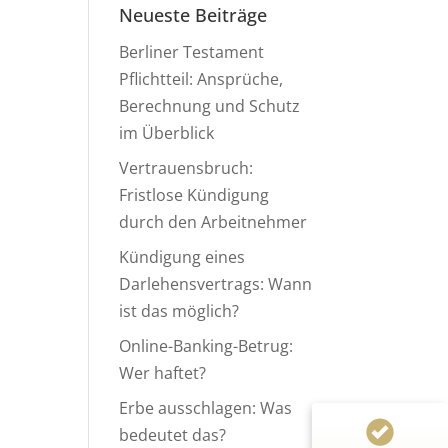
Neueste Beiträge
Berliner Testament
Pflichtteil: Ansprüche,
Berechnung und Schutz
im Überblick
Vertrauensbruch:
Fristlose Kündigung
durch den Arbeitnehmer
Kundenbewertungen und Erfahrungen zu
Anwaltskanzlei Heinemann & Rummel GbR
Kündigung eines
Darlehensvertrags: Wann
99%
SEHR GUT
ist das möglich?
Empfehlungen auf
ProvenExpert.com
4,94 / 5,00
Online-Banking-Betrug:
Wer haftet?
124
155
Erbe ausschlagen: Was
Bewertungen von 1
Bewertungen auf
bedeutet das?
anderen Quelle
ProvenExpert.com