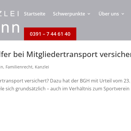
Startseite
Schwerpunkte
Über uns
0391 – 7 44 61 40
lfer bei Mitgliedertransport versiche
in
,
Familienrecht
,
Kanzlei
dertransport versichert? Dazu hat der BGH mit Urteil vom 23. 
ele sich grundsätzlich – auch im Verhältnis zum Sportverein 