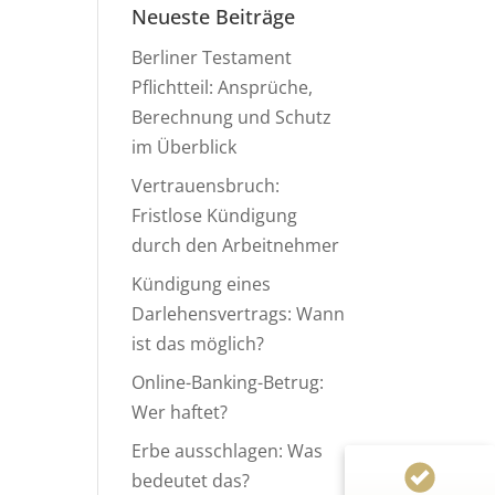
Neueste Beiträge
Berliner Testament
Pflichtteil: Ansprüche,
Berechnung und Schutz
im Überblick
Vertrauensbruch:
Fristlose Kündigung
durch den Arbeitnehmer
Kundenbewertungen und Erfahrungen zu
Anwaltskanzlei Heinemann & Rummel GbR
Kündigung eines
Darlehensvertrags: Wann
99%
SEHR GUT
ist das möglich?
Empfehlungen auf
ProvenExpert.com
4,94 / 5,00
Online-Banking-Betrug:
Wer haftet?
124
155
Erbe ausschlagen: Was
Bewertungen von 1
Bewertungen auf
bedeutet das?
anderen Quelle
ProvenExpert.com