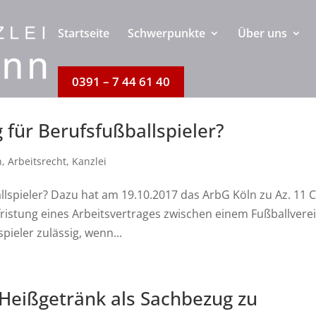
Startseite
Schwerpunkte
Über uns
0391 – 7 44 61 40
g für Berufsfußballspieler?
n
,
Arbeitsrecht
,
Kanzlei
allspieler? Dazu hat am 19.10.2017 das ArbG Köln zu Az. 11 
fristung eines Arbeitsvertrages zwischen einem Fußballvere
pieler zulässig, wenn...
Heißgetränk als Sachbezug zu