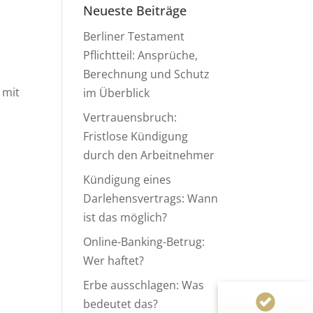
Neueste Beiträge
Berliner Testament
Pflichtteil: Ansprüche,
Berechnung und Schutz
 mit
im Überblick
Vertrauensbruch:
Fristlose Kündigung
durch den Arbeitnehmer
Kundenbewertungen und Erfahrungen zu
Anwaltskanzlei Heinemann & Rummel GbR
Kündigung eines
Darlehensvertrags: Wann
99%
SEHR GUT
ist das möglich?
Empfehlungen auf
ProvenExpert.com
4,94 / 5,00
Online-Banking-Betrug:
Wer haftet?
124
155
Erbe ausschlagen: Was
Bewertungen von 1
Bewertungen auf
bedeutet das?
anderen Quelle
ProvenExpert.com