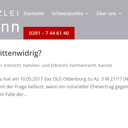
Startseite
Schwerpunkte
Über uns
0391 – 7 44 61 40
ittenwidrig?
n
,
Erbrecht
,
Familien- und Erbrecht
,
Familienrecht
,
Kanzlei
zu hat am 10.05.2017 das OLG Oldenburg zu Az. 3 W 21/17 (N
it der Frage befasst, wann ein notarieller Ehevertrag gegen
m Falle der...