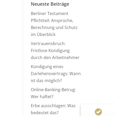
Neueste Beiträge
Berliner Testament
Pflichtteil: Ansprüche,
Berechnung und Schutz
im Überblick
Vertrauensbruch:
Fristlose Kündigung
durch den Arbeitnehmer
Kundenbewertungen und Erfahrungen zu
Anwaltskanzlei Heinemann & Rummel GbR
Kündigung eines
Darlehensvertrags: Wann
99%
SEHR GUT
ist das möglich?
Empfehlungen auf
ProvenExpert.com
4,94 / 5,00
Online-Banking-Betrug:
Wer haftet?
124
155
Erbe ausschlagen: Was
Bewertungen von 1
Bewertungen auf
bedeutet das?
anderen Quelle
ProvenExpert.com