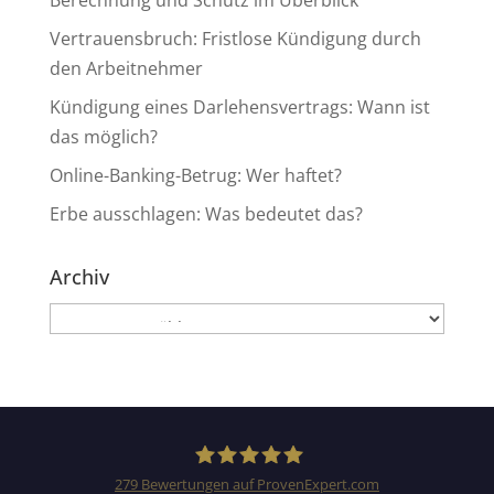
Berechnung und Schutz im Überblick
Vertrauensbruch: Fristlose Kündigung durch
den Arbeitnehmer
Kündigung eines Darlehensvertrags: Wann ist
das möglich?
Online-Banking-Betrug: Wer haftet?
Erbe ausschlagen: Was bedeutet das?
Archiv
Archiv
Kundenbewertungen und Erfahrungen zu
Anwaltskanzlei Heinemann & Rummel GbR
SEHR GUT
99%
Empfehlungen auf
279
Bewertungen auf ProvenExpert.com