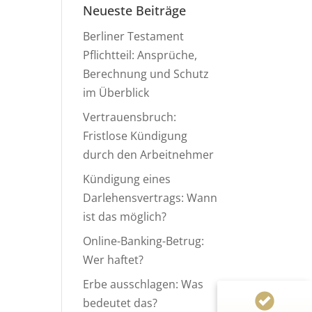
Neueste Beiträge
Berliner Testament
Pflichtteil: Ansprüche,
Berechnung und Schutz
im Überblick
Vertrauensbruch:
Fristlose Kündigung
durch den Arbeitnehmer
Kundenbewertungen und Erfahrungen zu
Anwaltskanzlei Heinemann & Rummel GbR
Kündigung eines
Darlehensvertrags: Wann
99%
SEHR GUT
ist das möglich?
Empfehlungen auf
ProvenExpert.com
4,94 / 5,00
Online-Banking-Betrug:
Wer haftet?
124
155
Erbe ausschlagen: Was
Bewertungen von 1
Bewertungen auf
bedeutet das?
anderen Quelle
ProvenExpert.com