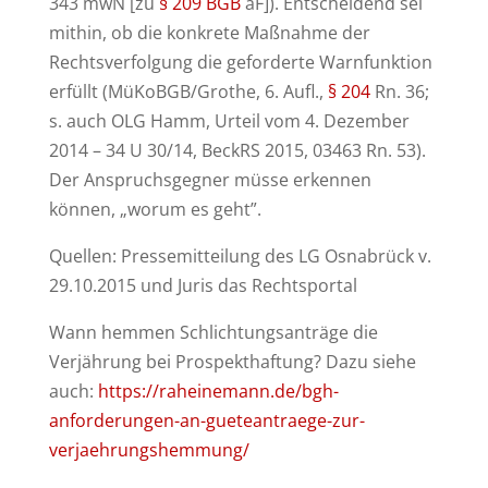
343 mwN [zu
§ 209 BGB
aF]). Entscheidend sei
mithin, ob die konkrete Maßnahme der
Rechtsverfolgung die geforderte Warnfunktion
erfüllt (MüKoBGB/Grothe, 6. Aufl.,
§ 204
Rn. 36;
s. auch OLG Hamm, Urteil vom 4. Dezember
2014 – 34 U 30/14, BeckRS 2015, 03463 Rn. 53).
Der Anspruchsgegner müsse erkennen
können, „worum es geht”.
Quellen: Pressemitteilung des LG Osnabrück v.
29.10.2015 und Juris das Rechtsportal
Wann hemmen Schlichtungsanträge die
Verjährung bei Prospekthaftung? Dazu siehe
auch:
https://raheinemann.de/bgh-
anforderungen-an-gueteantraege-zur-
verjaehrungshemmung/