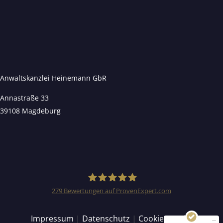
Anwaltskanzlei Heinemann GbR
Annastraße 33
39108 Magdeburg
Kundenbewertungen und Erfahrungen zu
Anwaltskanzlei Heinemann & Rummel GbR
SEHR GUT
99%
Empfehlungen auf
279
Bewertungen auf ProvenExpert.com
ProvenExpert.com
4,94 / 5,00
Anwaltskanzlei Heinemann
Impressum
|
Datenschutz
|
Cookie Details
155