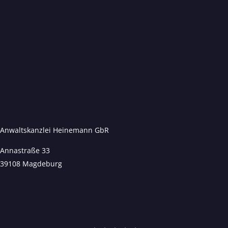
Anwaltskanzlei Heinemann GbR
Annastraße 33
39108 Magdeburg
Kundenbewertungen und Erfahrungen zu
Anwaltskanzlei Heinemann & Rummel GbR