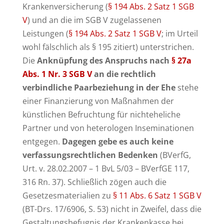
Krankenversicherung (
§ 194 Abs. 2 Satz 1 SGB
V
) und an die im SGB V zugelassenen
Leistungen (
§ 194 Abs. 2 Satz 1 SGB V
; im Urteil
wohl fälschlich als § 195 zitiert) unterstrichen.
Die
Anknüpfung des Anspruchs nach
§ 27a
Abs. 1 Nr. 3 SGB V
an die rechtlich
verbindliche Paarbeziehung in der Ehe
stehe
einer Finanzierung von Maßnahmen der
künstlichen Befruchtung für nichteheliche
Partner und von heterologen Inseminationen
entgegen.
Dagegen gebe es auch keine
verfassungsrechtlichen Bedenken
(BVerfG,
Urt. v. 28.02.2007 – 1 BvL 5/03 – BVerfGE 117,
316 Rn. 37). Schließlich zögen auch die
Gesetzesmaterialien zu
§ 11 Abs. 6 Satz 1 SGB V
(BT-Drs. 17/6906, S. 53) nicht in Zweifel, dass die
Gestaltungsbefugnis der Krankenkasse bei