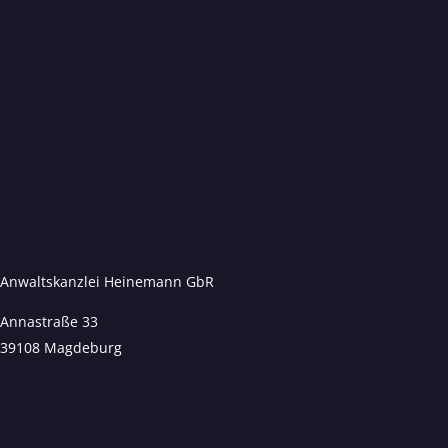
Anwaltskanzlei Heinemann GbR
Annastraße 33
39108 Magdeburg
Kundenbewertungen und Erfahrungen zu
Anwaltskanzlei Heinemann & Rummel GbR