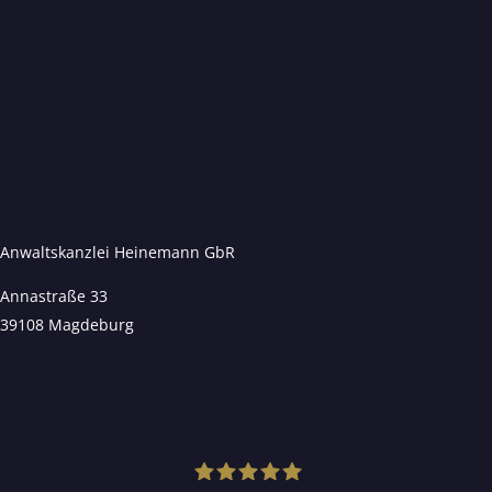
Anwaltskanzlei Heinemann GbR
Annastraße 33
39108 Magdeburg
Kundenbewertungen und Erfahrungen zu
Anwaltskanzlei Heinemann & Rummel GbR
SEHR GUT
99%